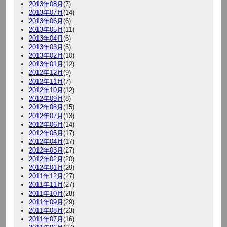
2013年08月
(7)
2013年07月
(14)
2013年06月
(6)
2013年05月
(11)
2013年04月
(6)
2013年03月
(5)
2013年02月
(10)
2013年01月
(12)
2012年12月
(9)
2012年11月
(7)
2012年10月
(12)
2012年09月
(8)
2012年08月
(15)
2012年07月
(13)
2012年06月
(14)
2012年05月
(17)
2012年04月
(17)
2012年03月
(27)
2012年02月
(20)
2012年01月
(29)
2011年12月
(27)
2011年11月
(27)
2011年10月
(28)
2011年09月
(29)
2011年08月
(23)
2011年07月
(16)