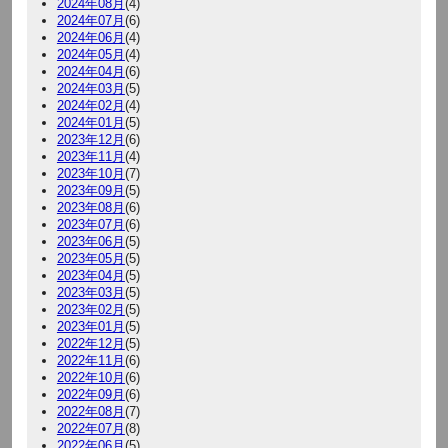
2024年08月
(4)
2024年07月
(6)
2024年06月
(4)
2024年05月
(4)
2024年04月
(6)
2024年03月
(5)
2024年02月
(4)
2024年01月
(5)
2023年12月
(6)
2023年11月
(4)
2023年10月
(7)
2023年09月
(5)
2023年08月
(6)
2023年07月
(6)
2023年06月
(5)
2023年05月
(5)
2023年04月
(5)
2023年03月
(5)
2023年02月
(5)
2023年01月
(5)
2022年12月
(5)
2022年11月
(6)
2022年10月
(6)
2022年09月
(6)
2022年08月
(7)
2022年07月
(8)
2022年06月
(5)