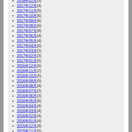
2018年01月
(3)
2017年12月
(4)
2017年11月
(5)
2017年10月
(6)
2017年09月
(6)
2017年08月
(6)
2017年07月
(8)
2017年06月
(4)
2017年05月
(4)
2017年04月
(6)
2017年03月
(2)
2017年02月
(3)
2017年01月
(5)
2016年12月
(6)
2016年11月
(2)
2016年10月
(5)
2016年09月
(5)
2016年08月
(4)
2016年07月
(2)
2016年06月
(3)
2016年05月
(6)
2016年04月
(4)
2016年03月
(4)
2016年02月
(4)
2016年01月
(4)
2015年12月
(9)
2015年11月
(5)