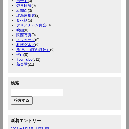
ポテト
(0)
奈良日誌
(0)
本関係
(0)
北海道風景
(2)
食べ物
(6)
クリスチャン集会
(0)
映画
(0)
関西写真
(0)
メッセージ
(0)
札幌グルメ
(0)
旅行。（関西以外）
(0)
登山
(0)
You Tube
(311)
新会堂
(21)
検索
新着エントリー
2026年8月2日礼拝動画。