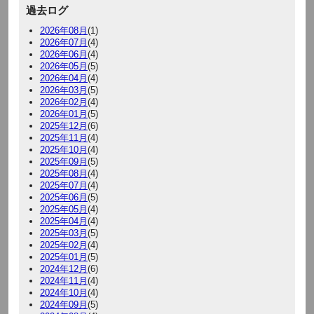
過去ログ
2026年08月
(1)
2026年07月
(4)
2026年06月
(4)
2026年05月
(5)
2026年04月
(4)
2026年03月
(5)
2026年02月
(4)
2026年01月
(5)
2025年12月
(6)
2025年11月
(4)
2025年10月
(4)
2025年09月
(5)
2025年08月
(4)
2025年07月
(4)
2025年06月
(5)
2025年05月
(4)
2025年04月
(4)
2025年03月
(5)
2025年02月
(4)
2025年01月
(5)
2024年12月
(6)
2024年11月
(4)
2024年10月
(4)
2024年09月
(5)