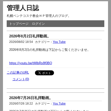
管理人日誌
札幌ペンテコステ教会ＨＰ管理人のブログ。
トップページ
ログイン
2026年8月2日礼拝動画。
2026/08/02 18:54
カテゴリー：
You Tube
2026年8月2日の礼拝動画は下記からご覧くださいませ。
https://youtu.be/tMlbRs8f0BQ
この記事のURL
コメント(0)
2026年7月26日礼拝動画。
2026/07/26 18:22
カテゴリー：
You Tube