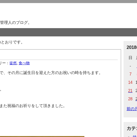
管理人のブログ。
下のとおりです。
201
日
リー：
徒然
,
食べ物
-
で、その月に誕生日を迎えた方のお祝いの時を持ちます。
7
14
。
21
28
また祝福のお祈りをして頂きました。
前の
カテ