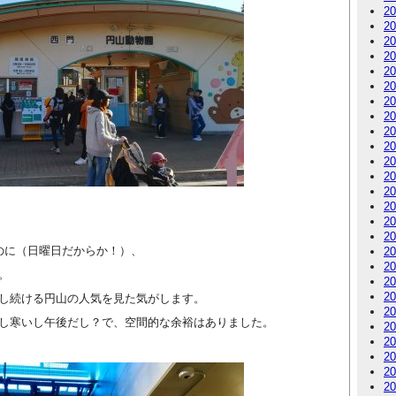
2
2
2
2
2
2
2
2
2
2
2
2
2
2
2
2
のに（日曜日だからか！）、
2
2
。
2
2
し続ける円山の人気を見た気がします。
2
し寒いし午後だし？で、空間的な余裕はありました。
2
2
2
2
2