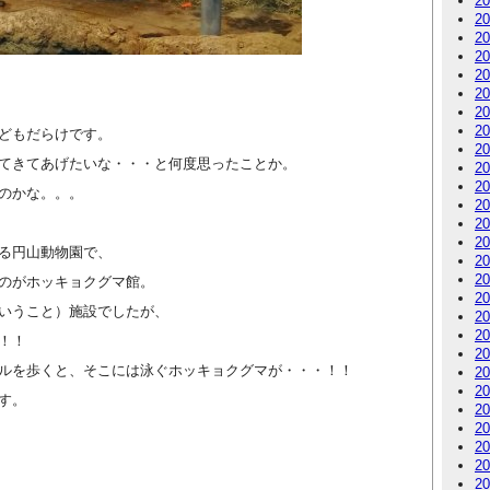
2
2
2
2
2
2
2
2
どもだらけです。
2
てきてあげたいな・・・と何度思ったことか。
2
2
のかな。。。
2
2
2
る円山動物園で、
2
2
のがホッキョクグマ館。
2
いうこと）施設でしたが、
2
2
！！
2
ルを歩くと、そこには泳ぐホッキョクグマが・・・！！
2
2
す。
2
2
2
2
2