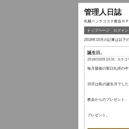
管理人日誌
札幌ペンテコステ教会ＨＰ
トップページ
ログイン
2018年10月の記事は以
誕生日。
2018/10/29 23:31
カテゴ
毎月最後の聖日礼拝の中
10月は私の誕生月でした
教会からのプレゼント、
プレゼント。