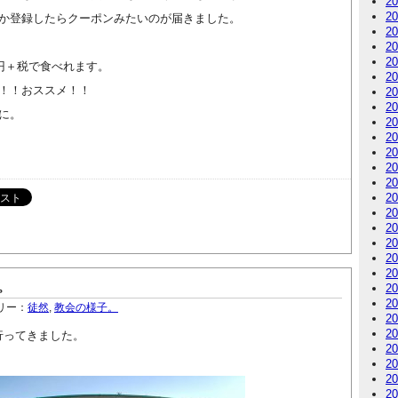
2
2
か登録したらクーポンみたいのが届きました。
2
2
2
0円＋税で食べれます。
2
！！おススメ！！
2
2
に。
2
2
2
2
2
2
2
2
2
2
2
。
2
2
リー：
徒然
,
教会の様子。
2
2
行ってきました。
2
2
2
2