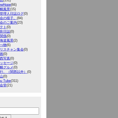
然
(151)
ewHope
(66)
幌風景
(15)
管理人日誌ログ
(0)
会の様子。
(84)
会のご案内
(23)
テト
(0)
良日誌
(0)
関係
(0)
海道風景
(2)
べ物
(6)
リスチャン集会
(0)
画
(0)
西写真
(0)
ッセージ
(0)
幌グルメ
(0)
行。（関西以外）
(0)
山
(0)
u Tube
(311)
会堂
(21)