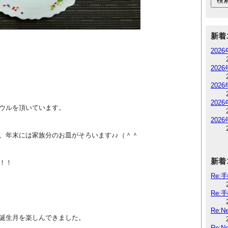
新着
202
202
202
202
ウルを頂いています。
202
、年末には家族分のお皿がそろいます♪♪（＾＾
新着
！！
Re:
Re:
Re:
誕生月を楽しんできました。
Re: