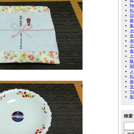
徒
N
札
旧
教
集
ポ
奈
本
北
食
ク
映
関
メ
札
旅
登
Yo
新
検索