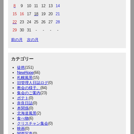
8
9
10
11
12
13
14
15
16
17
18
19
20
21
22
23
24
25
26
27
28
29
30
31
-
-
-
-
前の月
次の月
カテゴリー
徒然
(151)
NewHope
(66)
札幌風景
(15)
旧管理人日誌ログ
(0)
教会の様子。
(84)
集会のご案内
(23)
ポテト
(0)
奈良日誌
(0)
本関係
(0)
北海道風景
(2)
食べ物
(6)
クリスチャン集会
(0)
映画
(0)
関西写真
(0)