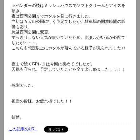
ラベンダーの後はミッシュハウスでソフトクリームとアイスを
頂き、
夜は西岡公園までホタルを見に行きました。
当初は五天山公園に行く予定でしたが、駐車場の開放時間の影
響もあり、
急遽西岡公園に変更。
すっきりしない天気が続いていたため、ホタルがいるか心配で
したが・・・。
こちらも想定以上にホタルが飛んでいる様子が見られました♪♪
夜まで続くGPレクは今回は初めてでしたが、
天気も守られ、予定していたことを全て楽しめました！！！！
感謝でした。
担当の皆様、お疲れ様でした！！
徒然。
この記事のURL