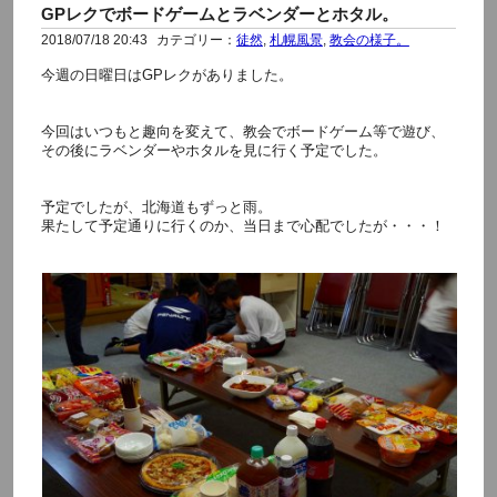
GPレクでボードゲームとラベンダーとホタル。
2018/07/18 20:43
カテゴリー：
徒然
,
札幌風景
,
教会の様子。
今週の日曜日はGPレクがありました。
今回はいつもと趣向を変えて、教会でボードゲーム等で遊び、
その後にラベンダーやホタルを見に行く予定でした。
予定でしたが、北海道もずっと雨。
果たして予定通りに行くのか、当日まで心配でしたが・・・！