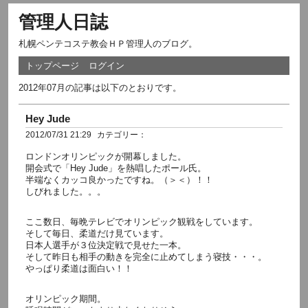
管理人日誌
札幌ペンテコステ教会ＨＰ管理人のブログ。
トップページ
ログイン
2012年07月の記事は以下のとおりです。
Hey Jude
2012/07/31 21:29
カテゴリー：
ロンドンオリンピックが開幕しました。
開会式で「Hey Jude」を熱唱したポール氏。
半端なくカッコ良かったですね。（＞＜）！！
しびれました。。。
ここ数日、毎晩テレビでオリンピック観戦をしています。
そして毎日、柔道だけ見ています。
日本人選手が３位決定戦で見せた一本。
そして昨日も相手の動きを完全に止めてしまう寝技・・・。
やっぱり柔道は面白い！！
オリンピック期間。