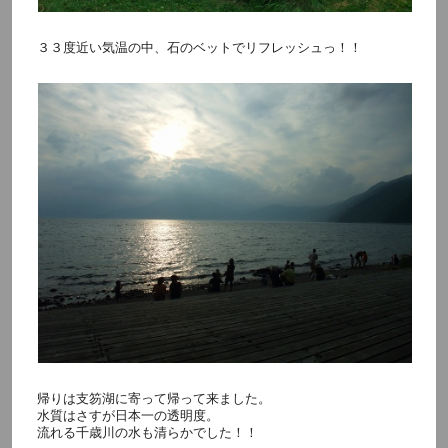
３３度近い気温の中、石のベットでリフレッシュっ！！
帰りは支笏湖に寄って帰って来ました。
水質はさすが日本一の透明度。
流れる千歳川の水も清らかでした！！