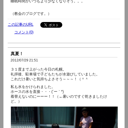
睡眠時間がいつもより少なくなりそう。。。
（教会のブログです。）
この記事のURL
コメント(0)
真夏！
2012/07/29 21:51
３１度まで上がった今日の札幌。
礼拝後、駐車場で子どもたちが水遊びしていました。
これだけ暑いと気持ちよさそう～～～！（＾＾
私も水をかけられました。
ホースの水を直接・・・(´ー｀*)
着替えないのにーーー！！（←暑いのですぐ乾きましたけ
ど。）