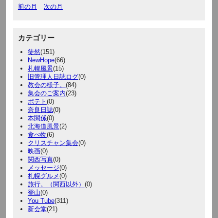
前の月
次の月
カテゴリー
徒然
(151)
NewHope
(66)
札幌風景
(15)
旧管理人日誌ログ
(0)
教会の様子。
(84)
集会のご案内
(23)
ポテト
(0)
奈良日誌
(0)
本関係
(0)
北海道風景
(2)
食べ物
(6)
クリスチャン集会
(0)
映画
(0)
関西写真
(0)
メッセージ
(0)
札幌グルメ
(0)
旅行。（関西以外）
(0)
登山
(0)
You Tube
(311)
新会堂
(21)