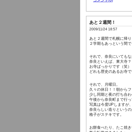
コメント(0)
あと２週間！
2009/11/24 18:57
あと２週間で札幌に帰り
２学期もあっという間で
それで、奈良にいてもな
奈良といえば、東大寺？
お寺ばっかりです（笑）
どれも歴史のあるお寺で
それで、月曜日。
久々の休日！！朝からフ
少し同期と夜の打ち合わ
午後から奈良町まで行っ
写真は今度UPしますが
奈良らしい造りというの
格子がステキです。
お餅食べたり、たこ焼き