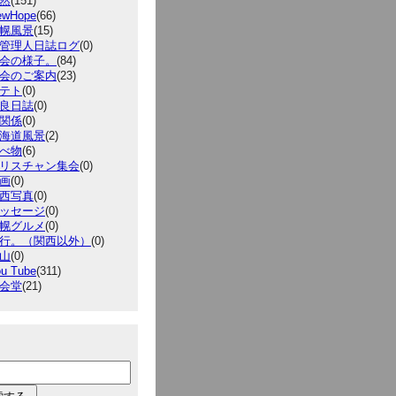
然
(151)
ewHope
(66)
幌風景
(15)
管理人日誌ログ
(0)
会の様子。
(84)
会のご案内
(23)
テト
(0)
良日誌
(0)
関係
(0)
海道風景
(2)
べ物
(6)
リスチャン集会
(0)
画
(0)
西写真
(0)
ッセージ
(0)
幌グルメ
(0)
行。（関西以外）
(0)
山
(0)
u Tube
(311)
会堂
(21)