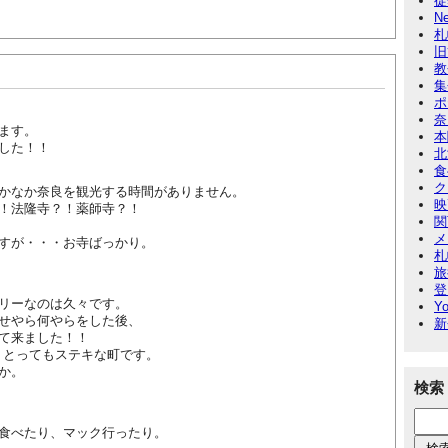
徒
N
札
旧
教
集
ポ
奈
ます。
本
した！！
北
食
ク
かなか奈良を観光する時間がありません。
映
！法隆寺？！薬師寺？！
関
メ
すが・・・お寺ばっかり。
札
旅
登
リーなのは久々です。
Yo
せやら何やらをした後、
新
て来ました！！
、とってもステキな町です。
か。
検索
食べたり、マック行ったり。