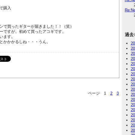
で購入
Re:
ンで買ったギターが届きました！！（笑）
ーですが、初めて買ったアコギです。
過去
います。
とかかかるしね・・・うん。
2
2
2
2
2
2
2
2
2
2
ページ
1
2
3
2
2
2
2
2
2
2
2