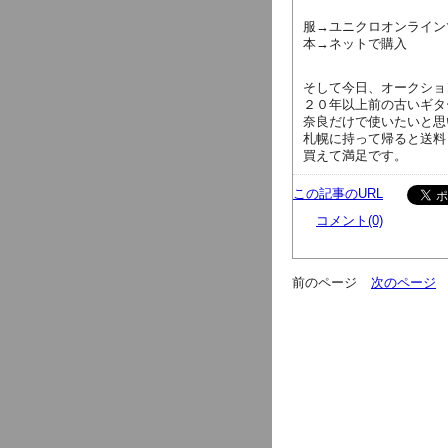
服→ユニクロオンライン
本→ネットで購入
そして今日、オークショ
２０年以上前の古いギタ
奈良だけで使いたいと思
札幌に持って帰ると送料
買えて満足です。
この記事のURL
コメント(0)
前のページ
次のページ