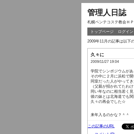
管理人日誌
札幌ペンテコステ教会ＨＰ
トップページ
ログイン
2009年11月の記事は以
久々に
2009/11/27 19:04
学院でシンポジウムがあ
その中に２月に浜松で開
同室だった人がやってき
（父親が招かれてたわけ
同い年なのに相当若く見
彼の妹とは北海道でも関
久々の再会でした☆
来年入るのかな？＾＾
この記事のURL