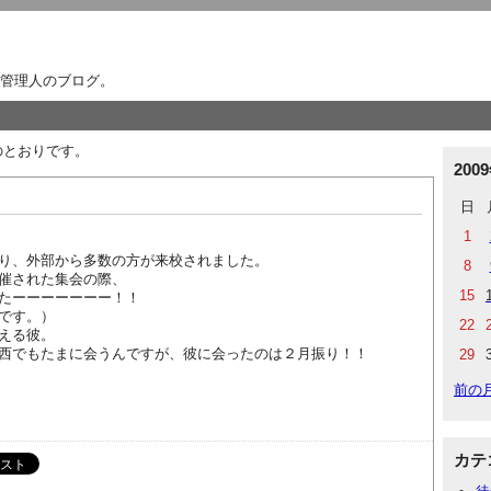
管理人のブログ。
下のとおりです。
200
日
1
り、外部から多数の方が来校されました。
8
催された集会の際、
15
たーーーーーーー！！
です。）
22
える彼。
西でもたまに会うんですが、彼に会ったのは２月振り！！
29
前の
カテ