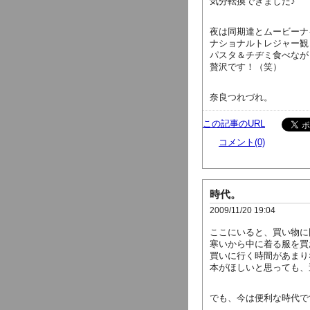
気分転換できました♪
夜は同期達とムービーナ
ナショナルトレジャー観
パスタ＆チヂミ食べなが
贅沢です！（笑）
奈良つれづれ。
この記事のURL
コメント(0)
時代。
2009/11/20 19:04
ここにいると、買い物に
寒いから中に着る服を買
買いに行く時間があまり
本がほしいと思っても、
でも、今は便利な時代で