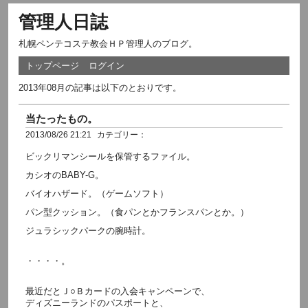
管理人日誌
札幌ペンテコステ教会ＨＰ管理人のブログ。
トップページ
ログイン
2013年08月の記事は以下のとおりです。
当たったもの。
2013/08/26 21:21
カテゴリー：
ビックリマンシールを保管するファイル。
カシオのBABY-G。
バイオハザード。（ゲームソフト）
パン型クッション。（食パンとかフランスパンとか。）
ジュラシックパークの腕時計。
・・・・。
最近だとＪ○Ｂカードの入会キャンペーンで、
ディズニーランドのパスポートと、