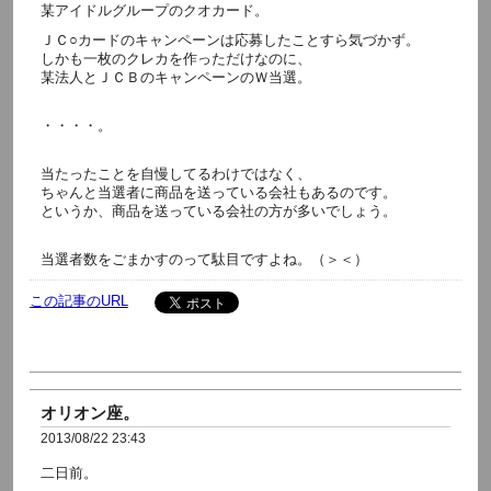
某アイドルグループのクオカード。
ＪＣ○カードのキャンペーンは応募したことすら気づかず。
しかも一枚のクレカを作っただけなのに、
某法人とＪＣＢのキャンペーンのＷ当選。
・・・・。
当たったことを自慢してるわけではなく、
ちゃんと当選者に商品を送っている会社もあるのです。
というか、商品を送っている会社の方が多いでしょう。
当選者数をごまかすのって駄目ですよね。（＞＜）
この記事のURL
オリオン座。
2013/08/22 23:43
二日前。