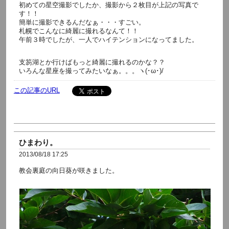
初めての星空撮影でしたか、撮影から２枚目が上記の写真で
す！！
簡単に撮影できるんだなぁ・・・すごい。
札幌でこんなに綺麗に撮れるなんて！！
午前３時でしたが、一人でハイテンションになってました。
支笏湖とか行けばもっと綺麗に撮れるのかな？？
いろんな星座を撮ってみたいなぁ。。。ヽ(･ω･)/
この記事のURL
ひまわり。
2013/08/18 17:25
教会裏庭の向日葵が咲きました。