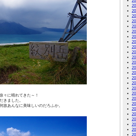
2
2
2
2
2
2
2
2
2
2
2
2
2
2
2
2
2
2
2
徐々に晴れてきた～！
2
だきました。
2
何故あんなに美味しいのだろふか。
2
2
2
2
2
2