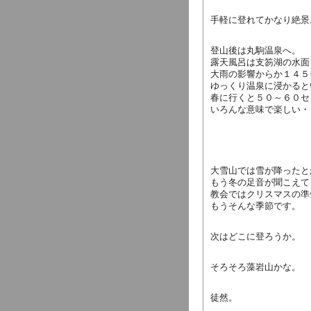
手軽に登れてかなり絶景
登山後は丸駒温泉へ。
露天風呂は支笏湖の水面
大雨の影響からか１４５
ゆっくり温泉に浸かると
春に行くと５０～６０セ
いろんな意味で楽しい・
大雪山では雪が降ったと
もう冬の足音が聞こえて
教会ではクリスマスの準
もうそんな季節です。
次はどこに登ろうか。
そろそろ藻岩山かな。
徒然。