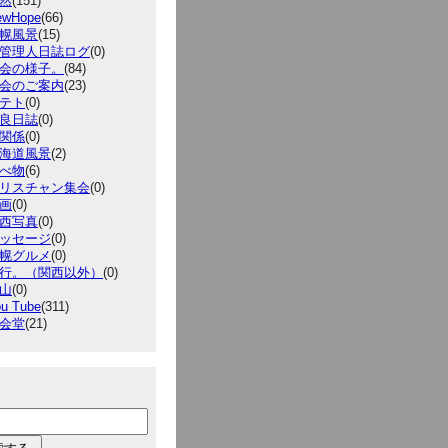
然
(151)
ewHope
(66)
幌風景
(15)
管理人日誌ログ
(0)
会の様子。
(84)
会のご案内
(23)
テト
(0)
良日誌
(0)
関係
(0)
海道風景
(2)
べ物
(6)
リスチャン集会
(0)
画
(0)
西写真
(0)
ッセージ
(0)
幌グルメ
(0)
行。（関西以外）
(0)
山
(0)
u Tube
(311)
会堂
(21)