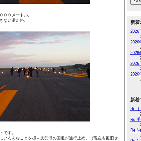
０００メートル。
きない滑走路。
新着
202
202
202
202
202
新着
Re:
Re:
Re:
トです。
にいろんなことを楌⇔支笏湖の国道が通行止め。（現在も復旧せ
Re: