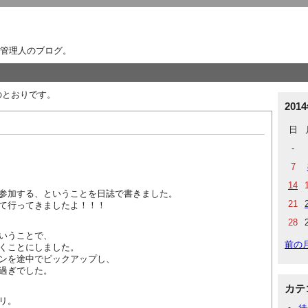
管理人のブログ。
下のとおりです。
201
日
-
7
14
参加する、ということを日誌で書きました。
21
て行ってきましたよ！！！
28
いうことで、
前の
くことにしました。
ンを途中でピックアップし、
過ぎでした。
カテ
リ。