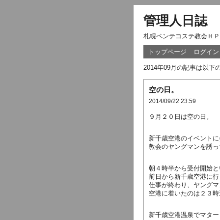
管理人日誌
札幌ペンテコステ教会ＨＰ
トップページ
ログイン
2014年09月の記事は以
空の日。
2014/09/22 23:59
９月２０日は空の日。
新千歳空港のイベントに
教会のヤングマンを誘っ
朝４時半から受付開始と
前日から新千歳空港に行
仕事が終わり、ヤングマ
空港に着いたのは２３時
新千歳空港温泉でマター