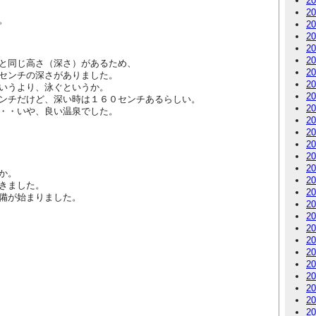
2
2
。
2
2
2
2
と同じ高さ（深さ）があるため、
2
センチの深さがありました。
2
いうより、泳ぐというか。
2
ンチだけど、深い時は１６０センチあるらしい。
2
・・いや、良い温泉でした。
2
2
2
2
2
か。
2
きました。
2
備が始まりました。
2
2
2
2
2
2
2
2
2
2