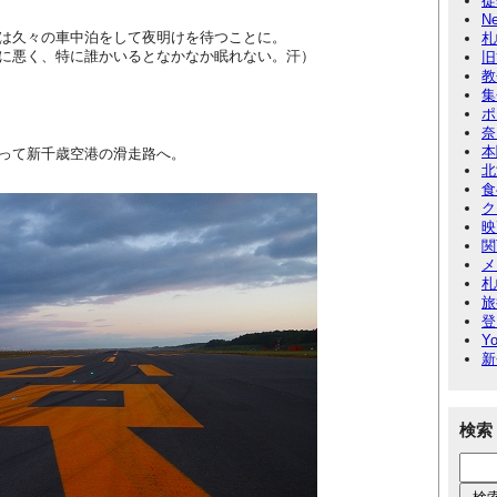
徒
N
は久々の車中泊をして夜明けを待つことに。
札
に悪く、特に誰かいるとなかなか眠れない。汗）
旧
教
集
ポ
奈
本
って新千歳空港の滑走路へ。
北
食
ク
映
関
メ
札
旅
登
Yo
新
検索