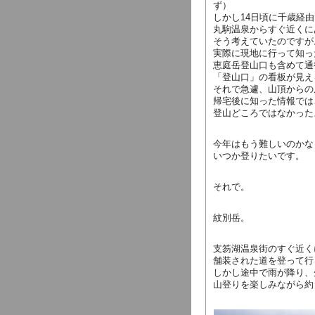
ず）
しかし14日頃に千歳経
丸駒温泉からすぐ近くに
そう考えていたのですが
実際に現地に行って知っ
恵庭岳登山口も含めて通
「登山口」の看板が見え
それで急遽、山頂からの
帰宅後に知った情報では
登山どころではなかった
今年はもう難しいのかな
いつか登りたいです。
それで。
紋別岳。
支笏湖温泉街のすぐ近く
舗装された道を登って行
しかし途中で雨が降り、
山登りを楽しみながら約