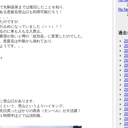
由で丸駒温泉までは復旧したことを知り、
Re:
ある恵庭岳登山口も利用可能だろう！
。。。。
たのですが、
行止めになっていました（＞＜）！！
るのに車も人も立入禁止。
過去
展望が良いと噂の「紋別岳」に変更したのでした。
、恵庭岳は中腹から崩れており、
2
ようです。。。
2
2
2
？
2
2
2
2
2
2
2
2
2
に登山口があります。
2
くという、登山というよりハイキング。
2
先日買ったばかりの雨具（モンベル）が大活躍！
2
１時間半ほどで山頂到着。
2
2