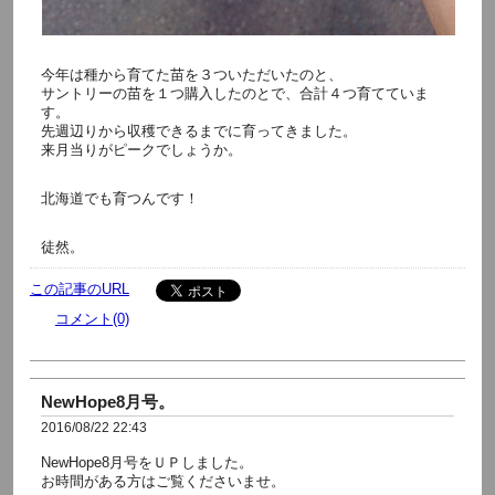
今年は種から育てた苗を３ついただいたのと、
サントリーの苗を１つ購入したのとで、合計４つ育てていま
す。
先週辺りから収穫できるまでに育ってきました。
来月当りがピークでしょうか。
北海道でも育つんです！
徒然。
この記事のURL
コメント(0)
NewHope8月号。
2016/08/22 22:43
NewHope8月号をＵＰしました。
お時間がある方はご覧くださいませ。