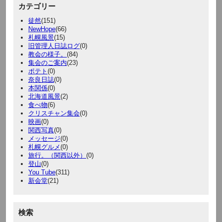
カテゴリー
徒然
(151)
NewHope
(66)
札幌風景
(15)
旧管理人日誌ログ
(0)
教会の様子。
(84)
集会のご案内
(23)
ポテト
(0)
奈良日誌
(0)
本関係
(0)
北海道風景
(2)
食べ物
(6)
クリスチャン集会
(0)
映画
(0)
関西写真
(0)
メッセージ
(0)
札幌グルメ
(0)
旅行。（関西以外）
(0)
登山
(0)
You Tube
(311)
新会堂
(21)
検索