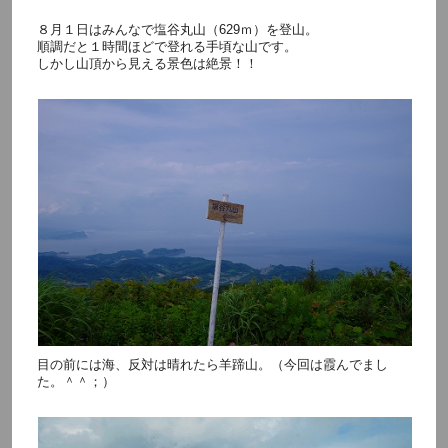
８月１日はみんなで塩谷丸山（629ｍ）を登山。
順調だと１時間ほどで登れる手頃な山です。
しかし山頂から見える景色は絶景！！
目の前には海、反対は晴れたら羊蹄山。（今回は霞んでまし
た。＾＾；）