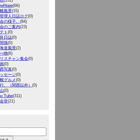
然
(151)
ewHope
(66)
幌風景
(15)
管理人日誌ログ
(0)
会の様子。
(84)
会のご案内
(23)
テト
(0)
良日誌
(0)
関係
(0)
海道風景
(2)
べ物
(6)
リスチャン集会
(0)
画
(0)
西写真
(0)
ッセージ
(0)
幌グルメ
(0)
行。（関西以外）
(0)
山
(0)
u Tube
(311)
会堂
(21)