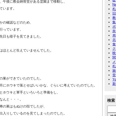
徒
、午後に教会納骨堂がある霊園まで移動し、
N
ています。
札
旧
教
集
かの確認などのため、
ポ
行っています。
奈
本
先日も様子を見てきました。
北
食
ク
はほとんど生えていませんでした。
映
関
メ
札
旅
登
の巣ができていたのでした。
Yo
新
月にホウキで落とせばいいかな、ぐらいに考えていたのでした。
とホウキと軍手といろいろと準備をし、
なんと・・・。
検索
蜂の巣はもぬけの殻でしたが、
出入りしているのを見てしまったのでした。