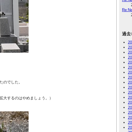
Re:
過去
2
2
2
2
2
2
2
2
たのでした。
2
2
2
2
拡大するのはやめましょう。）
2
2
2
2
2
2