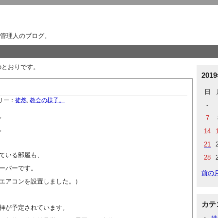
管理人のブログ。
下のとおりです。
201
日
リー：
徒然
,
教会の様子。
-
。
7
。
14
21
ている部屋も、
28
ーバーです。
前の
エアコンを設置しました。）
カテ
拝が予定されています。