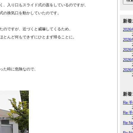
く、入り口もスライド式の蓋をしているのですが、
式の換気口を動かしていたのです。
新着
たのですが、近づくと威嚇してくるため、
202
ほとんど何もできずにひとまず帰ることに。
202
202
202
った時に危険なので、
202
新着
Re:
Re:
Re:
Re: