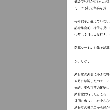
教会で礼拝が行われた後
そこでも記念集会を持っ
毎年雑草が生えていない
記念集会前に様子を見に
今年も６月に１度行き、
防草シートのお陰で雑草
が、しかし。
納骨堂の外側に小さな蜂
６月に確認したので、７
先週、集会直前の確認に
納骨堂に行ったところ、
外側に出来ていた小さな
納骨堂の換気口から蜂が