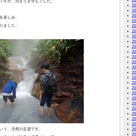
2
ですが、泊まりませんでした。
2
2
2
を楽しみ、
2
りました。
2
2
2
2
2
2
2
2
2
2
2
2
2
2
2
2
2
2
2
2
いう、天然の足湯です。
2
2