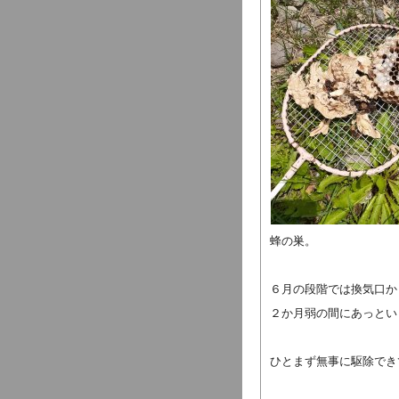
蜂の巣。
６月の段階では換気口か
２か月弱の間にあっとい
ひとまず無事に駆除でき