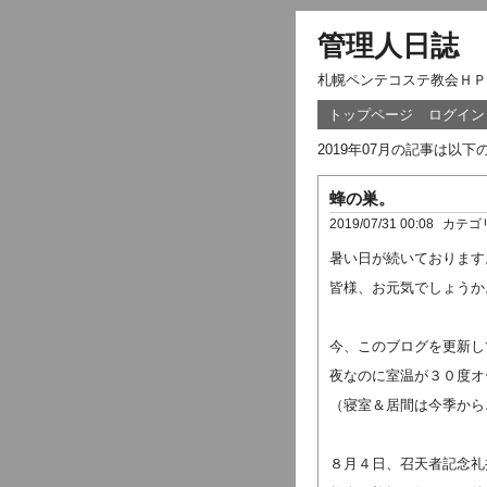
管理人日誌
札幌ペンテコステ教会ＨＰ
トップページ
ログイン
2019年07月の記事は以
蜂の巣。
2019/07/31 00:08
カテゴ
暑い日が続いております
皆様、お元気でしょうか
今、このブログを更新し
夜なのに室温が３０度オ
（寝室＆居間は今季から
８月４日、召天者記念礼