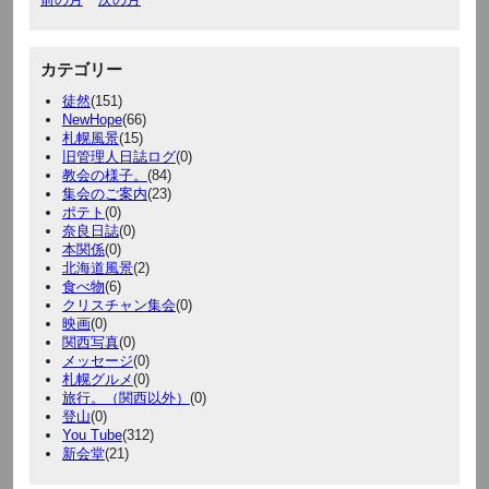
カテゴリー
徒然
(151)
NewHope
(66)
札幌風景
(15)
旧管理人日誌ログ
(0)
教会の様子。
(84)
集会のご案内
(23)
ポテト
(0)
奈良日誌
(0)
本関係
(0)
北海道風景
(2)
食べ物
(6)
クリスチャン集会
(0)
映画
(0)
関西写真
(0)
メッセージ
(0)
札幌グルメ
(0)
旅行。（関西以外）
(0)
登山
(0)
You Tube
(312)
新会堂
(21)