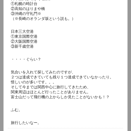
①札幌の時計台
②高知のはりまや橋
③沖縄の守礼門※
（※長崎のオランダ坂という説も。）
日本三大空港
①東京国際空港
②大阪国際空港
③新千歳空港
・・・・ぐらい？
気合いを入れて探してみたのですが、
２つは達成できていても残り１つ達成できていなかったり。
惜しいのが多いです。。。
そして今までは関西中心に旅行してきたため、
関東周辺はほとんど行ったことがありません。
富士山だって飛行機の上からしか見たことがないかも！？
ふむ。
旅行したいなー。