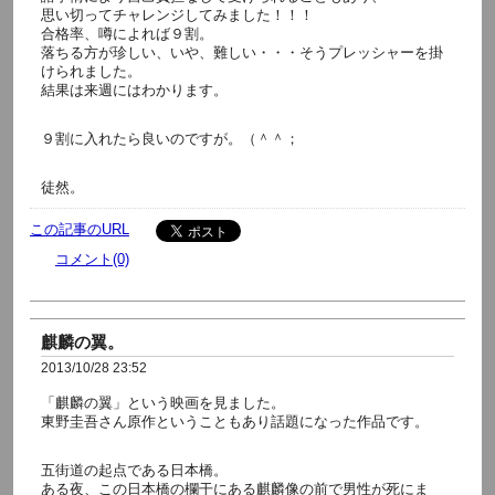
思い切ってチャレンジしてみました！！！
合格率、噂によれば９割。
落ちる方が珍しい、いや、難しい・・・そうプレッシャーを掛
けられました。
結果は来週にはわかります。
９割に入れたら良いのですが。（＾＾；
徒然。
この記事のURL
コメント(0)
麒麟の翼。
2013/10/28 23:52
「麒麟の翼」という映画を見ました。
東野圭吾さん原作ということもあり話題になった作品です。
五街道の起点である日本橋。
ある夜、この日本橋の欄干にある麒麟像の前で男性が死にま