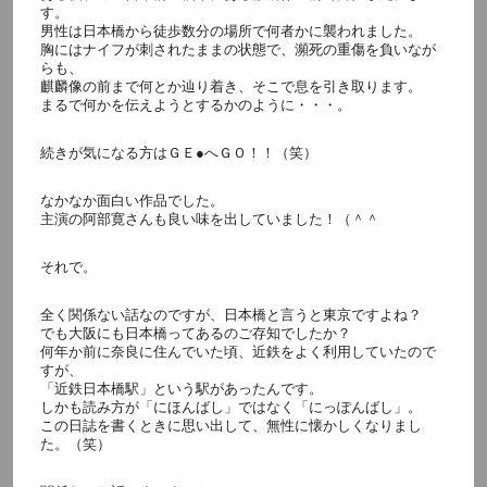
す。
男性は日本橋から徒歩数分の場所で何者かに襲われました。
胸にはナイフが刺されたままの状態で、瀕死の重傷を負いなが
らも、
麒麟像の前まで何とか辿り着き、そこで息を引き取ります。
まるで何かを伝えようとするかのように・・・。
続きが気になる方はＧＥ●へＧＯ！！（笑）
なかなか面白い作品でした。
主演の阿部寛さんも良い味を出していました！（＾＾
それで。
全く関係ない話なのですが、日本橋と言うと東京ですよね？
でも大阪にも日本橋ってあるのご存知でしたか？
何年か前に奈良に住んでいた頃、近鉄をよく利用していたので
すが、
「近鉄日本橋駅」という駅があったんです。
しかも読み方が「にほんばし」ではなく「にっぽんばし」。
この日誌を書くときに思い出して、無性に懐かしくなりまし
た。（笑）