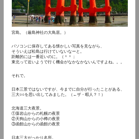
宮島。（厳島神社の大鳥居。）
パソコンに保存してある懐かしい写真を見ながら、
そういえば松島は行けていないなーと。
距離的には一番近いのに。（＾＾；
東北って近いようで行く機会がなかなかないんですよね。。。
それで。
日本三景ではないですが、今までに自分が行ったことがある、
三大○○を思い出してみました。（←ザ・暇人？！）
北海道三大夜景。
①藻岩山からの札幌の夜景
②天狗山からの小樽の夜景
③函館山からの函館の夜景
日本三大がっかり名所。