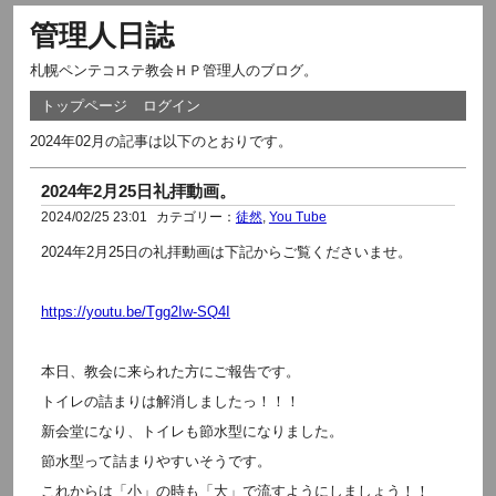
管理人日誌
札幌ペンテコステ教会ＨＰ管理人のブログ。
トップページ
ログイン
2024年02月の記事は以下のとおりです。
2024年2月25日礼拝動画。
2024/02/25 23:01
カテゴリー：
徒然
,
You Tube
2024年2月25日の礼拝動画は下記からご覧くださいませ。
https://youtu.be/Tgg2Iw-SQ4I
本日、教会に来られた方にご報告です。
トイレの詰まりは解消しましたっ！！！
新会堂になり、トイレも節水型になりました。
節水型って詰まりやすいそうです。
これからは「小」の時も「大」で流すようにしましょう！！