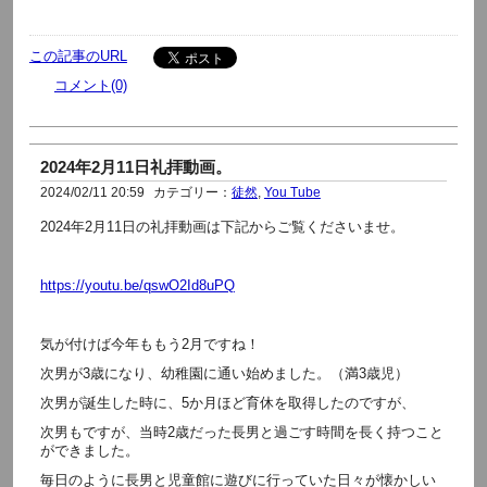
この記事のURL
コメント(0)
2024年2月11日礼拝動画。
2024/02/11 20:59
カテゴリー：
徒然
,
You Tube
2024年2月11日の礼拝動画は下記からご覧くださいませ。
https://youtu.be/qswO2Id8uPQ
気が付けば今年ももう2月ですね！
次男が3歳になり、幼稚園に通い始めました。（満3歳児）
次男が誕生した時に、5か月ほど育休を取得したのですが、
次男もですが、当時2歳だった長男と過ごす時間を長く持つこと
ができました。
毎日のように長男と児童館に遊びに行っていた日々が懐かしい