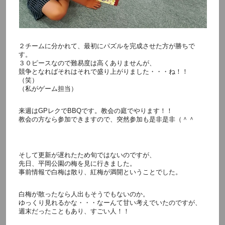
２チームに分かれて、最初にパズルを完成させた方が勝ちで
す。
３０ピースなので難易度は高くありませんが、
競争となればそれはそれで盛り上がりました・・・ね！！
（笑）
（私がゲーム担当）
来週はGPレクでBBQです。教会の庭でやります！！
教会の方なら参加できますので、突然参加も是非是非（＾＾
そして更新が遅れたため旬ではないのですが、
先日、平岡公園の梅を見に行きました。
事前情報で白梅は散り、紅梅が満開ということでした。
白梅が散ったなら人出もそうでもないのか。
ゆっくり見れるかな・・・なーんて甘い考えでいたのですが、
週末だったこともあり、すごい人！！