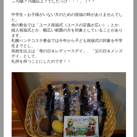
→70歳？75歳以上？でしたっけ・・・。（＾＾
中学生～お子様がいない方のための祝福の時がありませんでし
た。
他の教会では「ユース祝福式（ユースの定義が広い）」とか、
婦人祝福式とか、幅広い範囲の方を対象としていることがあり
ます。
札幌ペンテコステ教会では今年から子ども祝福式の対象を中学
生までとし、
高校生以上は「母の日＆レディースデイ」、「父の日＆メンズ
デイ」として、
礼拝を持つことにしたのです！！