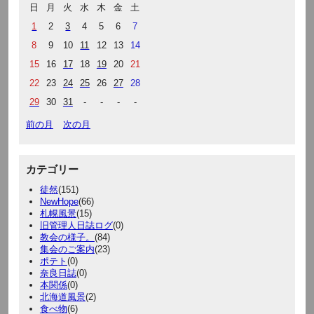
日
月
火
水
木
金
土
1
2
3
4
5
6
7
8
9
10
11
12
13
14
15
16
17
18
19
20
21
22
23
24
25
26
27
28
29
30
31
-
-
-
-
前の月
次の月
カテゴリー
徒然
(151)
NewHope
(66)
札幌風景
(15)
旧管理人日誌ログ
(0)
教会の様子。
(84)
集会のご案内
(23)
ポテト
(0)
奈良日誌
(0)
本関係
(0)
北海道風景
(2)
食べ物
(6)