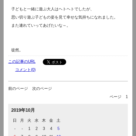
子どもと一緒に遊ぶ大人はヘトヘトでしたが、
思い切り遊ぶ子どもの姿を見て幸せな気持ちになれました。
また連れていってあげたいな～。
徒然。
この記事のURL
コメント(0)
前のページ
次のページ
ページ
1
2019年10月
日
月
火
水
木
金
土
-
-
1
2
3
4
5