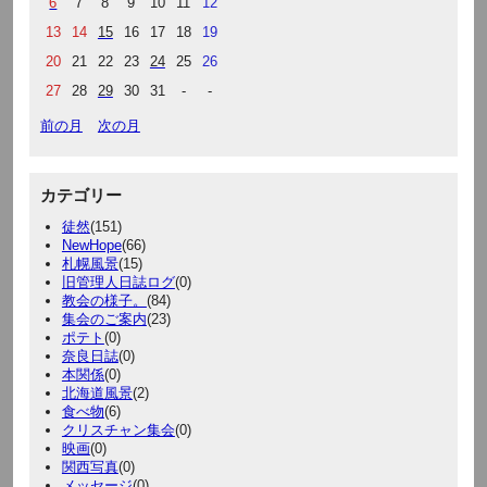
6
7
8
9
10
11
12
13
14
15
16
17
18
19
20
21
22
23
24
25
26
27
28
29
30
31
-
-
前の月
次の月
カテゴリー
徒然
(151)
NewHope
(66)
札幌風景
(15)
旧管理人日誌ログ
(0)
教会の様子。
(84)
集会のご案内
(23)
ポテト
(0)
奈良日誌
(0)
本関係
(0)
北海道風景
(2)
食べ物
(6)
クリスチャン集会
(0)
映画
(0)
関西写真
(0)
メッセージ
(0)