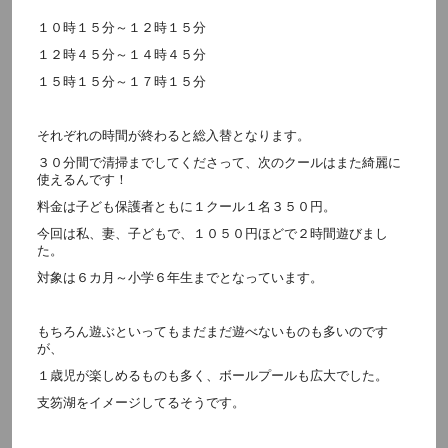
１０時１５分～１２時１５分
１２時４５分～１４時４５分
１５時１５分～１７時１５分
それぞれの時間が終わると総入替となります。
３０分間で清掃までしてくださって、次のクールはまた綺麗に
使えるんです！
料金は子ども保護者ともに１クール１名３５０円。
今回は私、妻、子どもで、１０５０円ほどで２時間遊びまし
た。
対象は６カ月～小学６年生までとなっています。
もちろん遊ぶといってもまだまだ遊べないものも多いのです
が、
１歳児が楽しめるものも多く、ボールプールも広大でした。
支笏湖をイメージしてるそうです。