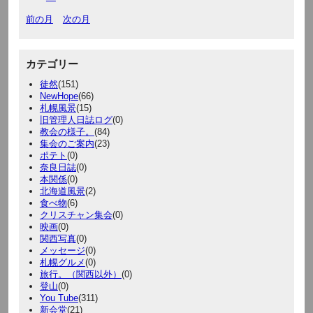
前の月
次の月
カテゴリー
徒然
(151)
NewHope
(66)
札幌風景
(15)
旧管理人日誌ログ
(0)
教会の様子。
(84)
集会のご案内
(23)
ポテト
(0)
奈良日誌
(0)
本関係
(0)
北海道風景
(2)
食べ物
(6)
クリスチャン集会
(0)
映画
(0)
関西写真
(0)
メッセージ
(0)
札幌グルメ
(0)
旅行。（関西以外）
(0)
登山
(0)
You Tube
(311)
新会堂
(21)