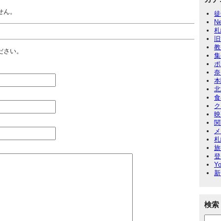
せん。
徒
N
札
旧
教
ださい。
集
ポ
奈
本
北
食
ク
映
関
メ
札
旅
登
Yo
新
検索