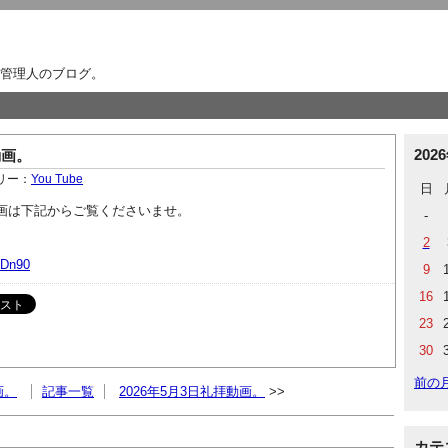
管理人のブログ。
202
動画。
リー：
You Tube
日
拝動画は下記からご覧くださいませ。
-
2
YDn90
9
16
23
30
前の
画。
記事一覧
2026年5月3日礼拝動画。
カテ