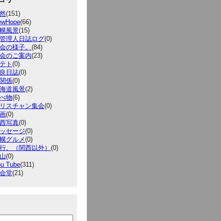
然
(151)
ewHope
(66)
幌風景
(15)
管理人日誌ログ
(0)
会の様子。
(84)
会のご案内
(23)
テト
(0)
良日誌
(0)
関係
(0)
海道風景
(2)
べ物
(6)
リスチャン集会
(0)
画
(0)
西写真
(0)
ッセージ
(0)
幌グルメ
(0)
行。（関西以外）
(0)
山
(0)
u Tube
(311)
会堂
(21)