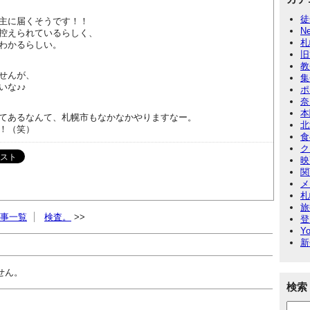
徒
主に届くそうです！！
N
控えられているらしく、
札
わかるらしい。
旧
教
せんが、
集
いな♪♪
ポ
奈
本
てあるなんて、札幌市もなかなかやりますなー。
北
！（笑）
食
ク
映
関
メ
札
旅
事一覧
検査。
登
Yo
新
せん。
検索