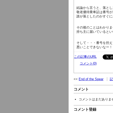
結論から言うと、落とし
敬老優待乗車証は番号が
誰が落としたのかすぐに
その後のことはわかりま
持ち主に届いているとい
そして・・・番号を控え
悪いことできないなー！
この記事のURL
コメント(0)
End of the Spear
記
コメント
コメントはまだありま
コメント登録