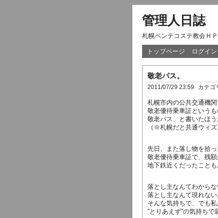
管理人日誌
札幌ペンテコステ教会ＨＰ
トップページ
ログイン
敬老パス。
2011/07/29 23:59
カテゴ
札幌市内の公共交通機関
敬老優待乗車証というも
敬老パス、と書いたほう
（※札幌だと共通ウィズ
先日、また落し物を拾っ
敬老優待乗車証で、残額
地下鉄近くだったことも
落とし主なんてわからな
落とし主なんて現れない
そんな気持ちで、でも私
”とりあえず”の気持ちで