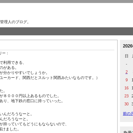
管理人のブログ。
202
リー：
日
で利用できる、
-
のがある。
2
が分かりやすいでしょうか。
ユーカード、関西だとスルット関西みたいなものです。）
9
16
た。
が８０００円以上あるものでした。
23
あり、地下鉄の窓口に持っていった。
30
前の
いんだろうなーと。
んだろうなーと。
が持っていてもどうにもならないので、
届けました。
カテ