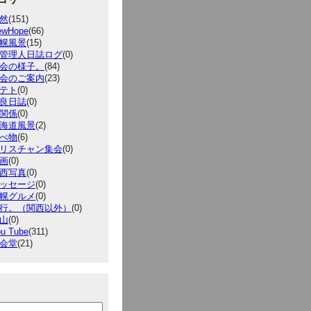
然
(151)
ewHope
(66)
幌風景
(15)
管理人日誌ログ
(0)
会の様子。
(84)
会のご案内
(23)
テト
(0)
良日誌
(0)
関係
(0)
海道風景
(2)
べ物
(6)
リスチャン集会
(0)
画
(0)
西写真
(0)
ッセージ
(0)
幌グルメ
(0)
行。（関西以外）
(0)
山
(0)
u Tube
(311)
会堂
(21)