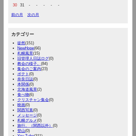
30
31
-
-
-
-
-
前の月
次の月
カテゴリー
徒然
(151)
NewHope
(66)
札幌風景
(15)
旧管理人日誌ログ
(0)
教会の様子。
(84)
集会のご案内
(23)
ポテト
(0)
奈良日誌
(0)
本関係
(0)
北海道風景
(2)
食べ物
(6)
クリスチャン集会
(0)
映画
(0)
関西写真
(0)
メッセージ
(0)
札幌グルメ
(0)
旅行。（関西以外）
(0)
登山
(0)
You Tube
(311)