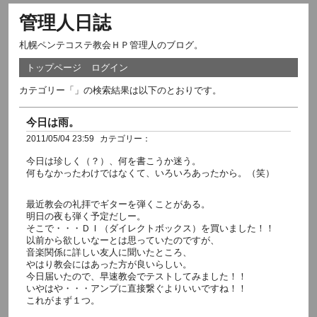
管理人日誌
札幌ペンテコステ教会ＨＰ管理人のブログ。
トップページ
ログイン
カテゴリー「」の検索結果は以下のとおりです。
今日は雨。
2011/05/04 23:59
カテゴリー：
今日は珍しく（？）、何を書こうか迷う。
何もなかったわけではなくて、いろいろあったから。（笑）
最近教会の礼拝でギターを弾くことがある。
明日の夜も弾く予定だしー。
そこで・・・ＤＩ（ダイレクトボックス）を買いました！！
以前から欲しいなーとは思っていたのですが、
音楽関係に詳しい友人に聞いたところ、
やはり教会にはあった方が良いらしい。
今日届いたので、早速教会でテストしてみました！！
いやはや・・・アンプに直接繋ぐよりいいですね！！
これがまず１つ。