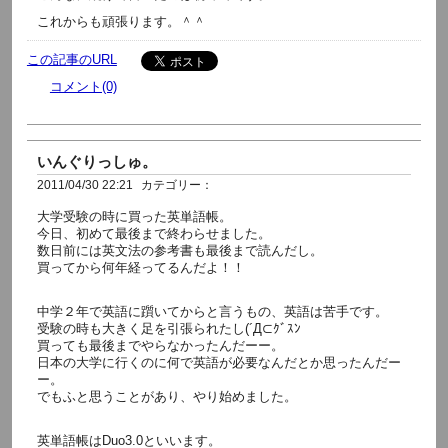
これからも頑張ります。＾＾
この記事のURL
コメント(0)
いんぐりっしゅ。
2011/04/30 22:21
カテゴリー：
大学受験の時に買った英単語帳。
今日、初めて最後まで終わらせました。
数日前には英文法の参考書も最後まで読んだし。
買ってから何年経ってるんだよ！！
中学２年で英語に躓いてからと言うもの、英語は苦手です。
受験の時も大きく足を引張られたし(´Д⊂ｸﾞｽﾝ
買っても最後までやらなかったんだーー。
日本の大学に行くのに何で英語が必要なんだとか思ったんだー
ー。
でもふと思うことがあり、やり始めました。
英単語帳はDuo3.0といいます。