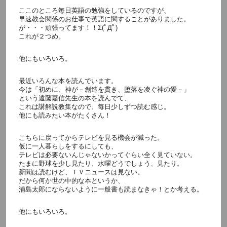
ここのところ毎日英語の勉強をしているのですが、
早速教会関係のお仕事で英語に関することがありました。
が・・・頑張ってます！！Σ(ﾟДﾟ)
これが２つめ。
他にもいろいろ。
最近いろんな本を読んでいます。
今は「初めに、神が－創造を貫き、堕落を凌ぐ神の愛－」
という遠藤嘉信先生の本を読んでて、
これは講解説教集なので、毎日少しずつ読む感じ。
他にも読みたい本がたくさん！
こちらに戻ってからテレビを見る機会が減った。
仮に一人暮らしをするにしても、
テレビは必要ないんじゃないかってぐらい全く見ていない。
たまに野球を少し見たり、水曜どうでしょう、見たり。
新聞は読むけど、ＴＶニュースは見ない。
だから何か世の中的な本というか、
浦島太郎にならないように一般書も読まなきゃ！とか考える。
他にもいろいろ。