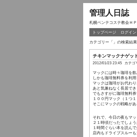
管理人日誌
札幌ペンテコステ教会ＨＰ
トップページ
ログイン
カテゴリー「」の検索結果
チキンマックナゲッ
2012/01/23 23:45
カテゴ
マックには時々珈琲を飲
しかも珈琲無料券を利用
マックは珈琲がお代わり
あと気兼ねなく長居でき
でもさすがに珈琲無料券
１００円マック（１つ１
そこにマックの戦略があ
それで、今日の夜もマッ
２１時頃だったでしょう
１時間ぐらい本を読んで
店内もドライブスルーも