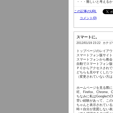
・・・難しいと考えるか
この記事のURL
コメント(0)
スマートに。
2012/01/19 23:22
カテゴ
トップページのレイアウ
スマートフォン版サイト
スマートフォンから教会
自動でスマートフォン版
ＰＣからアクセスされて
どちらも見やすくしたつ
（変更されていない方は
ホームページを見る際に
IE、Firefox、Chrome
ちなみに私はGoogleの
苦い経験があって、この
ちゃんと表示されている
時々自分が意図しない表