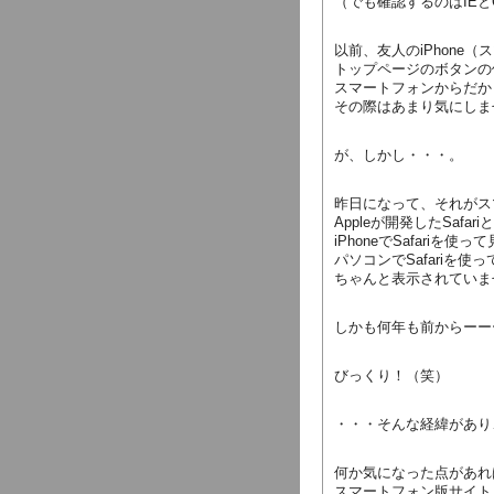
（でも確認するのはIEと
以前、友人のiPhone
トップページのボタンの
スマートフォンからだか
その際はあまり気にしま
が、しかし・・・。
昨日になって、それがス
Appleが開発したSaf
iPhoneでSafariを
パソコンでSafariを
ちゃんと表示されていま
しかも何年も前からーー
びっくり！（笑）
・・・そんな経緯があり
何か気になった点があれ
スマートフォン版サイト