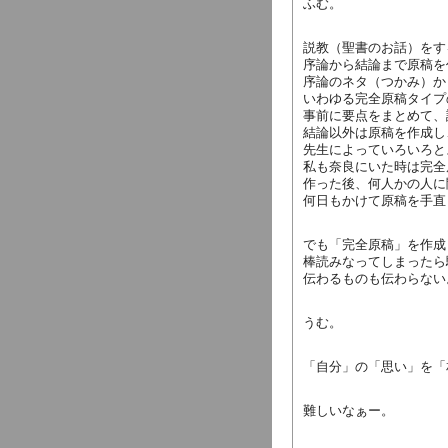
ふむ。
説教（聖書のお話）をす
序論から結論まで原稿を
序論のネタ（つかみ）か
いわゆる完全原稿タイプ
事前に要点をまとめて、
結論以外は原稿を作成し
先生によっていろいろと
私も奈良にいた時は完全
作った後、何人かの人に
何日もかけて原稿を手直
でも「完全原稿」を作成
棒読みなってしまったら
伝わるものも伝わらない
うむ。
「自分」の「思い」を「
難しいなぁー。