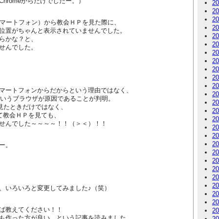
Chromeからだけでしたー。）
2
2
2
（スマートフォン）から教会ＨＰを見た際に、
2
位置がちゃんと表示されていませんでした。
2
らかな？と、
2
せんでした。
2
2
2
2
2
マートフォンからだからという理由ではなく、
2
ariというブラウザが原因であることが判明。
2
使って見たときだけではなく、
2
使って教会ＨＰを見ても、
2
せんでした～～～～！！（＞＜）！！
2
2
2
ー。
2
2
2
2
2
、いろいろと変更してみました♪（笑）
2
2
ば教えてください！！
2
も作った方が良い、という記事を読みました。
2