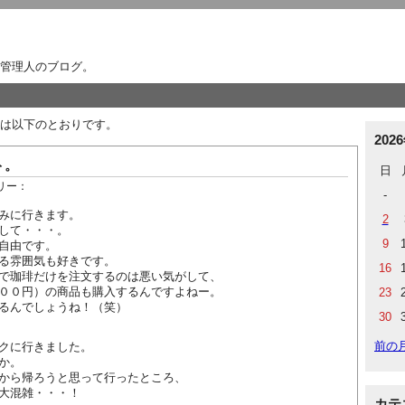
管理人のブログ。
は以下のとおりです。
202
ト。
日
リー：
-
みに行きます。
2
して・・・。
9
自由です。
る雰囲気も好きです。
16
で珈琲だけを注文するのは悪い気がして、
００円）の商品も購入するんですよねー。
23
るんでしょうね！（笑）
30
前の
クに行きました。
か。
から帰ろうと思って行ったところ、
大混雑・・・！
カテ