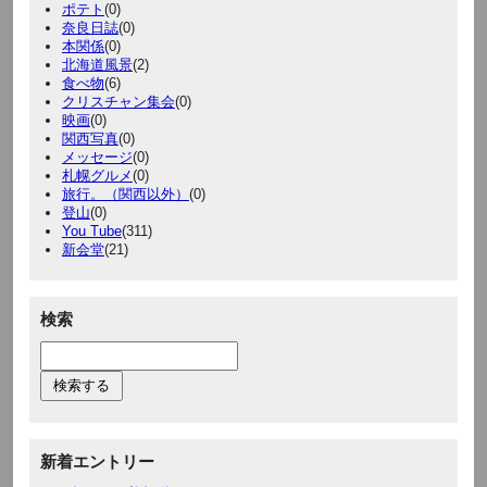
ポテト
(0)
奈良日誌
(0)
本関係
(0)
北海道風景
(2)
食べ物
(6)
クリスチャン集会
(0)
映画
(0)
関西写真
(0)
メッセージ
(0)
札幌グルメ
(0)
旅行。（関西以外）
(0)
登山
(0)
You Tube
(311)
新会堂
(21)
検索
新着エントリー