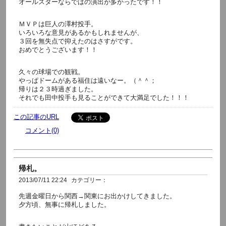
オールスターならではの演出が多かったです！！
ＭＶＰは巨人の澤村投手。
いろいろな意見があるかもしれませんが、
３回を無失点で抑えたのはさすがです。
おめでとうございます！！
久々の球場での観戦。
やっぱドームがある福住は遠いなー。（＾＾；
帰りは２３時過ぎました。
それでも田中投手も見ることができて大満足でした！！！
この記事のURL
コメント(0)
帰札。
2013/07/11 22:24
カテゴリー：
先週金曜日から関西→関東にお出かけしてきました。
夕方頃、無事に帰札しました。