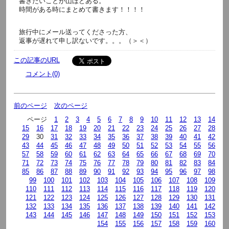
書きたいことが山ほどある。
時間がある時にまとめて書きます！！！！
旅行中にメール送ってくださった方、
返事が遅れて申し訳ないです。。。（＞＜）
この記事のURL
コメント(0)
前のページ
次のページ
ページ
1
2
3
4
5
6
7
8
9
10
11
12
13
14
15
16
17
18
19
20
21
22
23
24
25
26
27
28
29
30
31
32
33
34
35
36
37
38
39
40
41
42
43
44
45
46
47
48
49
50
51
52
53
54
55
56
57
58
59
60
61
62
63
64
65
66
67
68
69
70
71
72
73
74
75
76
77
78
79
80
81
82
83
84
85
86
87
88
89
90
91
92
93
94
95
96
97
98
99
100
101
102
103
104
105
106
107
108
109
110
111
112
113
114
115
116
117
118
119
120
121
122
123
124
125
126
127
128
129
130
131
132
133
134
135
136
137
138
139
140
141
142
143
144
145
146
147
148
149
150
151
152
153
154
155
156
157
158
159
160