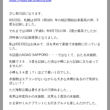
https://youtu.be/3OjleJOLg3w
少し前の話になります。
8月23日、札幌は1876（明治9）年の統計開始以来最高の36．3
度を記録しました。
それまでは1994（平成6）年8月7日の36．2度が最高でしたが、
29年振りの記録更新となりました。
私は8月23日はお休みで、涼を求めて家族で水族館に行っていま
した。
今話題のAOAO SAPPORO・・・ではなくて、おたる水族館。
札幌で３６．３度を記録した頃は小樽におり記録に立ち会って
ませんが、
小樽も３４度（？）ほどで暑い１日でした。
水族館はエアコンがないながらも大きな水槽があるので気持ち
涼しい？！
ただ海獣公園は暑すぎるので諦めました。。
長男は何度目かの水族館、次男も２度目の水族館。
かま栄やミルクプラントにも行きグルメも楽しんだのでした。