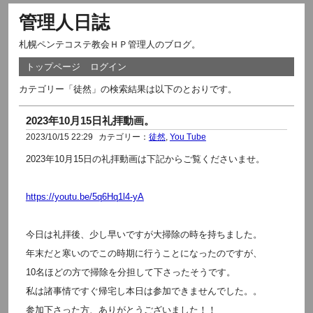
管理人日誌
札幌ペンテコステ教会ＨＰ管理人のブログ。
トップページ
ログイン
カテゴリー「徒然」の検索結果は以下のとおりです。
2023年10月15日礼拝動画。
2023/10/15 22:29
カテゴリー：
徒然
,
You Tube
2023年10月15日の礼拝動画は下記からご覧くださいませ。
https://youtu.be/5q6Hq1l4-yA
今日は礼拝後、少し早いですが大掃除の時を持ちました。
年末だと寒いのでこの時期に行うことになったのですが、
10名ほどの方で掃除を分担して下さったそうです。
私は諸事情ですぐ帰宅し本日は参加できませんでした。。
参加下さった方、ありがとうございました！！