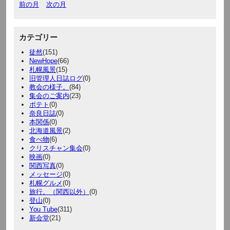
前の月
次の月
カテゴリー
徒然
(151)
NewHope
(66)
札幌風景
(15)
旧管理人日誌ログ
(0)
教会の様子。
(84)
集会のご案内
(23)
ポテト
(0)
奈良日誌
(0)
本関係
(0)
北海道風景
(2)
食べ物
(6)
クリスチャン集会
(0)
映画
(0)
関西写真
(0)
メッセージ
(0)
札幌グルメ
(0)
旅行。（関西以外）
(0)
登山
(0)
You Tube
(311)
新会堂
(21)